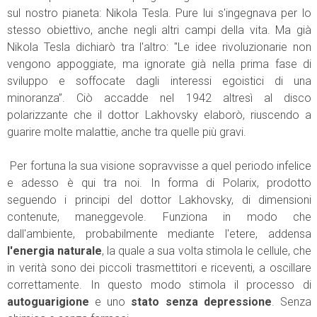
sul nostro pianeta: Nikola Tesla. Pure lui s'ingegnava per lo
stesso obiettivo, anche negli altri campi della vita. Ma già
Nikola Tesla dichiarò tra l'altro: "Le idee rivoluzionarie non
vengono appoggiate, ma ignorate già nella prima fase di
sviluppo e soffocate dagli interessi egoistici di una
minoranza”. Ciò accadde nel 1942 altresì al disco
polarizzante che il dottor Lakhovsky elaborò, riuscendo a
guarire molte malattie, anche tra quelle più gravi.
Per fortuna la sua visione sopravvisse a quel periodo infelice
e adesso è qui tra noi. In forma di Polarix, prodotto
seguendo i principi del dottor Lakhovsky, di dimensioni
contenute, maneggevole. Funziona in modo che
dall'ambiente, probabilmente mediante l'etere, addensa
l'energia naturale
, la quale a sua volta stimola le cellule, che
in verità sono dei piccoli trasmettitori e riceventi, a oscillare
correttamente. In questo modo stimola il processo di
autoguarigione
e uno
stato senza depressione
. Senza