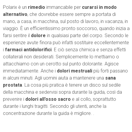
Polarix è un
rimedio
immancabile per
curarsi in modo
alternativo
, che dovrebbe essere sempre a portata di
mano, a casa, in macchina, sul posto di lavoro, in vacanza, in
viaggio. È un efficientissimo pronto soccorso, quando inizia a
farsi sentire il
dolore
in qualsiasi parte del corpo. Secondo le
esperienze avute finora può infatti sostituire eccellentemente
i
farmaci antidolorifici
. E ciò senza chimica e senza effetti
collaterali non desiderati. Semplicemente lo mettiamo o
attacchiamo con un cerotto sul punto dolorante. Agisce
immediatamente. Anche i
dolori mestruali
più forti passano
in alcuni minuti. Agli uomini aiuta a mantenere una
sana
prostata
. La cosa più pratica è tenere un disco sul sedile
della macchina e sedervisi sopra durante la guida, così da
prevenire i
dolori all'osso sacro
e al collo, soprattutto
durante i lunghi tragitti. Secondo gli utenti, anche la
concentrazione durante la guida è migliore. .