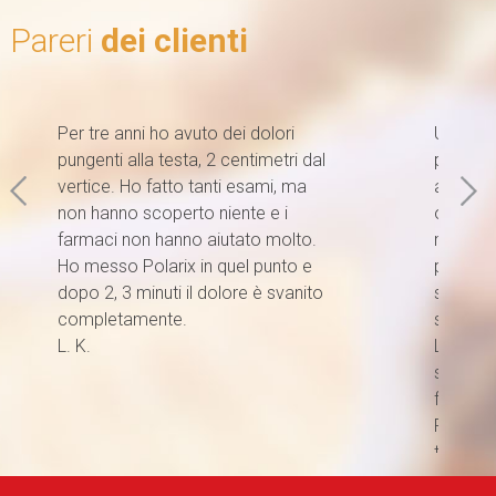
Pareri
dei clienti
Per tre anni ho avuto dei dolori
Utilizzo
pungenti alla testa, 2 centimetri dal
primi tr
vertice. Ho fatto tanti esami, ma
adesso l
non hanno scoperto niente e i
o mi ci
farmaci non hanno aiutato molto.
meditaz
Ho messo Polarix in quel punto e
positiva
dopo 2, 3 minuti il dolore è svanito
sonno pi
completamente.
sveglio 
L. K.
Lo pone
sotto i
ferita e
Polarix
tasca si
Utilizzo Polarix Donna da un mese.
Lo ten
bagno, 
L’ho utilizzato maggiormente per
Mi hann